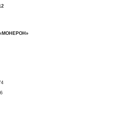
12
ю «МОНЕРОН»
74
06