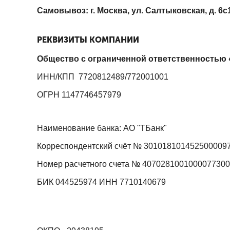
Самовывоз: г. Москва, ул. Салтыковская, д. 6с
РЕКВИЗИТЫ КОМПАНИИ
Общество с ограниченной ответственность
ИНН/КПП 7720812489/772001001
ОГРН 1147746457979
Наименование банка: АО "ТБанк"
Корреспондентский счёт № 301018101452500009
Номер расчетного счета № 407028100100007730
БИК 044525974 ИНН 7710140679