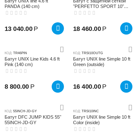
Батут UNIX line 4.6 ft
Батут с защитной сеткой
PANDA (140 cm)
"PERFETTO SPORT 10"
диаметр 3,0 м синий
13 040.00
Р
18 460.00
Р
КОД:
TR46PIN
КОД:
TRSI10OUTG
Батут UNIX Line Kids 4.6 ft
Батут UNIX line Simple 10 ft
Pink (140 cm)
Green (outside)
8 800.00
Р
16 400.00
Р
КОД:
55INCH-JD-GY
КОД:
TRSI10INC
Батут DFC JUMP KIDS 55"
Батут UNIX line Simple 10 ft
55INCH-JD-GY
Color (inside)