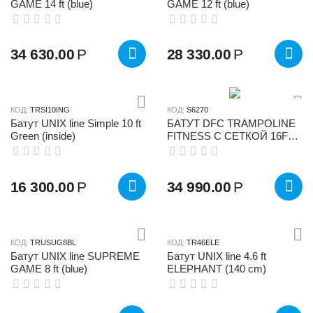
GAME 14 ft (blue)
GAME 12 ft (blue)
34 630.00
Р
28 330.00
Р
КОД:
TRSI10ING
КОД:
S6270
Батут UNIX line Simple 10 ft
БАТУТ DFC TRAMPOLINE
Green (inside)
FITNESS С СЕТКОЙ 16FT-
TR-LG
16 300.00
Р
34 990.00
Р
КОД:
TRUSUG8BL
КОД:
TR46ELE
Батут UNIX line SUPREME
Батут UNIX line 4.6 ft
GAME 8 ft (blue)
ELEPHANT (140 cm)