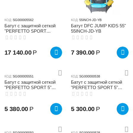
КОД:
SG000005562
КОД:
55INCH-JD-YB
Батут с защитной сеткой
Батут DFC JUMP KIDS 55"
"PERFETTO SPORT
55INCH-JD-YB
PREMIUM STRONG 10"
диаметр 3,0 м зелёный
17 140.00
Р
7 390.00
Р
КОД:
SG000005551
КОД:
SG000000538
Батут с защитной cеткой
Батут с защитной cеткой
"PERFETTO SPORT 5"
"PERFETTO SPORT 5"
диаметр 1,4 м жёлтый
диаметр 1,4 м красный
5 380.00
Р
5 300.00
Р
КОД:
SG000005550
КОД:
SG000000528