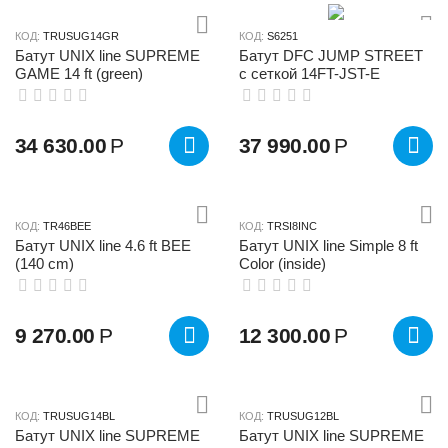
КОД:
TRUSUG14GR
КОД:
S6251
Батут UNIX line SUPREME
Батут DFC JUMP STREET
GAME 14 ft (green)
c сеткой 14FT-JST-E
34 630.00
Р
37 990.00
Р
КОД:
TR46BEE
КОД:
TRSI8INC
Батут UNIX line 4.6 ft BEE
Батут UNIX line Simple 8 ft
(140 cm)
Color (inside)
9 270.00
Р
12 300.00
Р
КОД:
TRUSUG14BL
КОД:
TRUSUG12BL
Батут UNIX line SUPREME
Батут UNIX line SUPREME