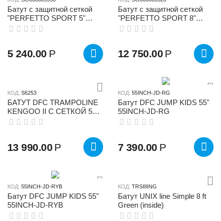
Батут с защитной cеткой
Батут с защитной сеткой
"PERFETTO SPORT 5"
"PERFETTO SPORT 8"
диаметр 1,4 м зелёный
диаметр 2,4 м синий
5 240.00
Р
12 750.00
Р
КОД:
S6253
КОД:
55INCH-JD-RG
БАТУТ DFC TRAMPOLINE
Батут DFC JUMP KIDS 55"
KENGOO II С СЕТКОЙ 5FT-
55INCH-JD-RG
BAS-BO
13 990.00
Р
7 390.00
Р
КОД:
55INCH-JD-RYB
КОД:
TRSI8ING
Батут DFC JUMP KIDS 55"
Батут UNIX line Simple 8 ft
55INCH-JD-RYB
Green (inside)