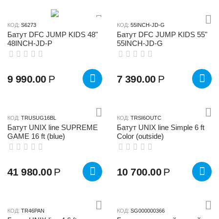
КОД:
S6273
КОД:
55INCH-JD-G
Батут DFC JUMP KIDS 48"
Батут DFC JUMP KIDS 55"
48INCH-JD-P
55INCH-JD-G
9 990.00
Р
7 390.00
Р
КОД:
TRUSUG16BL
КОД:
TRSI6OUTC
Батут UNIX line SUPREME
Батут UNIX line Simple 6 ft
GAME 16 ft (blue)
Color (outside)
41 980.00
Р
10 700.00
Р
КОД:
TR46PAN
КОД:
SG000000366