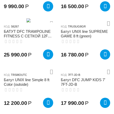
9 990.00
Р
16 500.00
Р
КОД:
S6267
КОД:
TRUSUG8GR
БАТУТ DFC TRAMPOLINE
Батут UNIX line SUPREME
FITNESS С СЕТКОЙ 12FT-
GAME 8 ft (green)
TR-LG
25 990.00
Р
16 780.00
Р
КОД:
TRSI8OUTC
КОД:
7FT-JD-B
Батут UNIX line Simple 8 ft
Батут DFC JUMP KIDS 7'
Color (outside)
7FT-JD-B
12 200.00
Р
17 990.00
Р