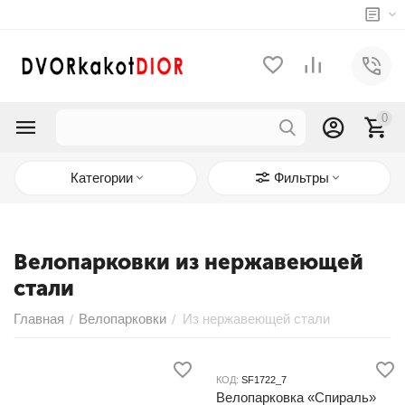
у
0
у
у
Категории
Фильтры
у
у
у
Велопарковки из нержавеющей
стали
Главная
Велопарковки
Из нержавеющей стали
/
/
КОД:
SF1722_7
Велопарковка «Спираль»