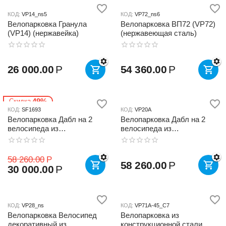
КОД:
VP14_ns5
КОД:
VP72_ns6
Велопарковка Гранула
Велопарковка ВП72 (VP72)
(VP14) (нержавейка)
(нержавеющая сталь)
26 000.00
Р
54 360.00
Р
49%
Скидка
КОД:
SF1693
КОД:
VP20A
Велопарковка Дабл на 2
Велопарковка Дабл на 2
велосипеда из
велосипеда из
нержавеющей стали
нержавеющей стали VP20A
НОВАЯ
58 260.00
Р
58 260.00
Р
30 000.00
Р
КОД:
VP28_ns
КОД:
VP71A-45_С7
Велопарковка Велосипед
Велопарковка из
декоративный из
конструкционной стали