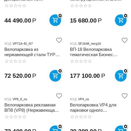
нержавеющей стали (VP28)
ТУР де ФРАНС
44 490.00
Р
15 680.00
Р
КОД:
VP71A-45_N7
КОД:
SF1648_nerg16
Велопарковка из
ВП-18 Велопарковка
нержавеющей стали ТУР
тематическая Бизнес
де ФРАНС
(нержавеющая сталь)
72 520.00
Р
177 100.00
Р
КОД:
VP8_8_ns
КОД:
VP4_ns
Велопарковка рекламная
Велопарковка VP4 для
ВП8 (VP8) (Нержавеющая
парковки одного
сталь)
велосипеда (нержавейка)