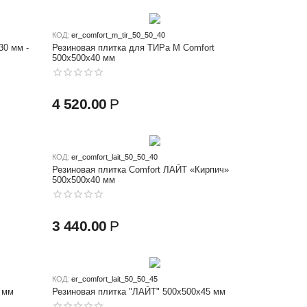
КОД:
er_comfort_m_tir_50_50_40
30 мм -
Резиновая плитка для ТИРа M Comfort
500x500x40 мм
4 520.00
Р
КОД:
er_comfort_lait_50_50_40
Резиновая плитка Comfort ЛАЙТ «Кирпич»
500х500x40 мм
3 440.00
Р
КОД:
er_comfort_lait_50_50_45
 мм
Резиновая плитка "ЛАЙТ" 500x500x45 мм