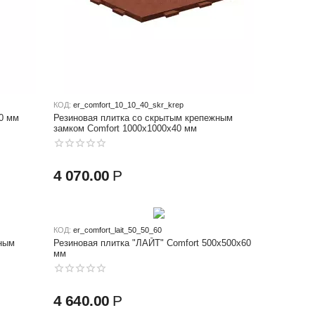
КОД:
er_comfort_10_10_40_skr_krep
0 мм
Резиновая плитка со скрытым крепежным
замком Comfort 1000x1000x40 мм
4 070.00
Р
КОД:
er_comfort_lait_50_50_60
жным
Резиновая плитка "ЛАЙТ" Comfort 500x500x60
мм
4 640.00
Р