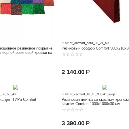
КОД:
er_comfort_bord_50_21_50
есшовное резиновое покрытие
Резиновый бордюр Comfort 500x210x5
е черной резиновой крошки на
 бетонное или
ное основание
Р
2 140.00
Р
ir_50_50_40
КОД:
er_comfort_10_10_30_skr_krep
ка для ТИРа Comfort
Резиновая плитка со скрытым крепе
замком Comfort 1000x1000x30 мм
Р
3 390.00
Р