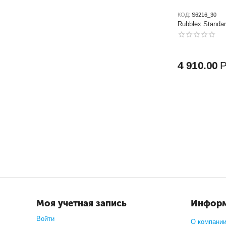
КОД:
S6216_30
Rubblex Standa
4 910.00
Моя учетная запись
Инфор
Войти
О компани