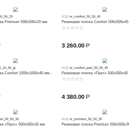
50_50_20
КОД:
er_comfort_50_50_45
ка Premium 500х500x20 мм
Резиновая плитка Comfort 500x500x45
Р
3 260.00
Р
0_10_40_gl
КОД:
er_comfort_pazl_50_50_40
ка Comfort 1000x1000x40 мм -
Резиновая плитка «Пазл» 500x500x40
Р
4 380.00
Р
azl_50_50_30
КОД:
er_premium_50_50_30
ка «Пазл» 500x500x30 мм
Резиновая плитка Premium 500х500x3