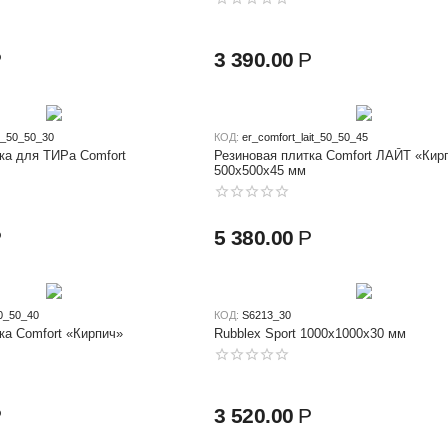
Р
3 390.00
Р
ir_50_50_30
КОД:
er_comfort_lait_50_50_45
ка для ТИРа Comfort
Резиновая плитка Comfort ЛАЙТ «Кир
500х500x45 мм
Р
5 380.00
Р
0_50_40
КОД:
S6213_30
ка Comfort «Кирпич»
Rubblex Sport 1000x1000x30 мм
Р
3 520.00
Р