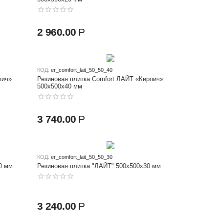
2 960.00
Р
КОД:
er_comfort_lait_50_50_40
пич»
Резиновая плитка Comfort ЛАЙТ «Кирпич»
500х500x40 мм
3 740.00
Р
КОД:
er_comfort_lait_50_50_30
0 мм
Резиновая плитка "ЛАЙТ" 500x500x30 мм
3 240.00
Р