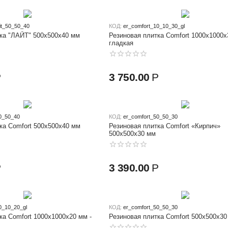
ait_50_50_40
КОД:
er_comfort_10_10_30_gl
ка "ЛАЙТ" 500x500x40 мм
Резиновая плитка Comfort 1000x1000x
гладкая
Р
3 750.00
Р
0_50_40
КОД:
er_comfort_50_50_30
ка Comfort 500x500x40 мм
Резиновая плитка Comfort «Кирпич»
500х500x30 мм
Р
3 390.00
Р
0_10_20_gl
КОД:
er_comfort_50_50_30
ка Comfort 1000x1000x20 мм -
Резиновая плитка Comfort 500x500x30