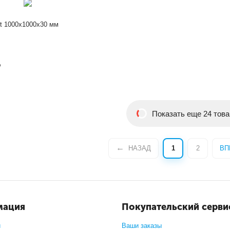
rt 1000x1000x30 мм
Р
Показать еще 24 това
НАЗАД
1
2
ВП
мация
Покупательский серви
и
Ваши заказы