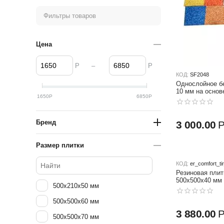
Фильтры товаров
Цена
–
Р
Р
КОД:
SF2048
Однослойное б
10 мм на основ
1650
Р
6850
Р
подготовленное
асфальтирован
Бренд
3 000.00
Размер плитки
КОД:
er_comfort_t
Резиновая плит
500x500x40 мм
500x210x50 мм
500x500x60 мм
3 880.00
500x500x70 мм