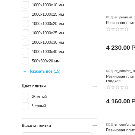
1000x1000x10 мм
1000x1000x15 мм
КОД:
er_premium_
Резиновая плит
1000x1000x20 мм
1000x1000x25 мм
1000x1000x30 мм
4 230.00
1000x1000x40 мм
500x500x20 мм
500x500x30 мм
Показать все (15)
КОД:
er_comfort_1
Резиновая плит
500x500x40 мм
гладкая
Цвет плитки
500x500x45 мм
Желтый
500x500x50 мм
4 160.00
Черный
500х210х58 мм
КОД:
er_comfort_p
Высота плитки
Резиновая плит