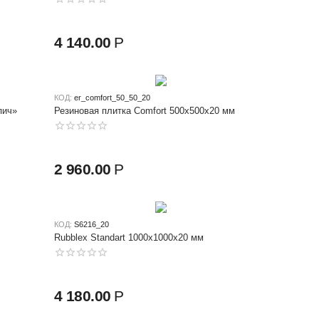
4 140.00
Р
КОД:
er_comfort_50_50_20
пич»
Резиновая плитка Comfort 500x500x20 мм
2 960.00
Р
КОД:
S6216_20
Rubblex Standart 1000x1000x20 мм
4 180.00
Р