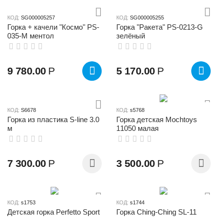
КОД:
SG000005257
КОД:
SG000005255
Горка + качели "Космо" PS-
Горка "Ракета" PS-0213-G
035-М ментол
зелёный
9 780.00
Р
5 170.00
Р
КОД:
S6678
КОД:
s5768
Горка из пластика S-line 3.0
Горка детская Mochtoys
м
11050 малая
7 300.00
Р
3 500.00
Р
КОД:
s1753
КОД:
s1744
Детская горка Perfetto Sport
Горка Ching-Ching SL-11