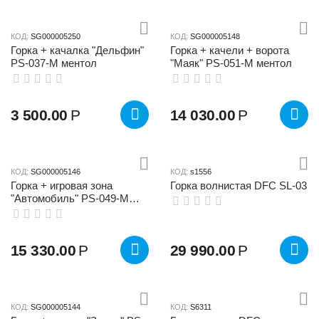
КОД:
SG000005250
КОД:
SG000005148
Горка + качалка "Дельфин"
Горка + качели + ворота
PS-037-М ментол
"Маяк" PS-051-М ментол
3 500.00
Р
14 030.00
Р
КОД:
SG000005146
КОД:
s1556
Горка + игровая зона
Горка волнистая DFC SL-03
"Автомобиль" PS-049-М
ментол
15 330.00
Р
29 990.00
Р
КОД:
SG000005144
КОД:
S6311