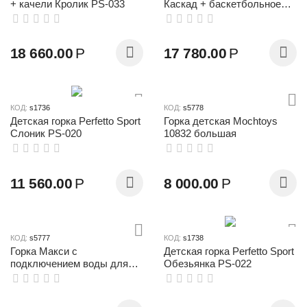
+ качели Кролик PS-033
Каскад + баскетбольное
кольцо
18 660.00
Р
17 780.00
Р
КОД:
s1736
КОД:
s5778
Детская горка Perfetto Sport
Горка детская Mochtoys
Слоник PS-020
10832 большая
11 560.00
Р
8 000.00
Р
КОД:
s5777
КОД:
s1738
Горка Макси с
Детская горка Perfetto Sport
подключением воды для
Обезьянка PS-022
девочек Dolu 2502