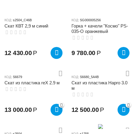
КОД:
s2504_C46B
КОД:
SG000005256
Скат КВТ 2,9 м синий
Горка + качели "Космо" PS-
035-О оранжевый
12 430.00
Р
9 780.00
Р
КОД:
S6679
КОД:
S6680_5A4B
Скат из пластика reX 2.9 м
Скат из пластика Hapro 3.0
м
13 000.00
Р
12 500.00
Р
КОД:
s2504
КОД:
s1755