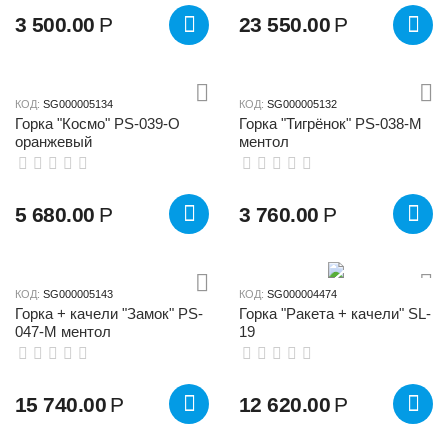
3 500.00
Р
23 550.00
Р
КОД:
SG000005134
КОД:
SG000005132
Горка "Космо" PS-039-О
Горка "Тигрёнок" PS-038-М
оранжевый
ментол
5 680.00
Р
3 760.00
Р
КОД:
SG000005143
КОД:
SG000004474
Горка + качели "Замок" PS-
Горка "Ракета + качели" SL-
047-М ментол
19
15 740.00
Р
12 620.00
Р