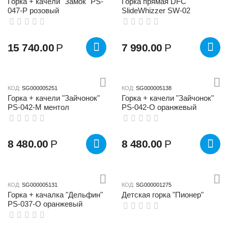
Горка + качели "Замок" PS-
Горка прямая DFC
047-P розовый
SlideWhizzer SW-02
15 740.00
Р
7 990.00
Р
КОД:
SG000005251
КОД:
SG000005138
Горка + качели "Зайчонок"
Горка + качели "Зайчонок"
PS-042-М ментол
PS-042-О оранжевый
8 480.00
Р
8 480.00
Р
КОД:
SG000005131
КОД:
SG000001275
Горка + качалка "Дельфин"
Детская горка "Пионер"
PS-037-O оранжевый