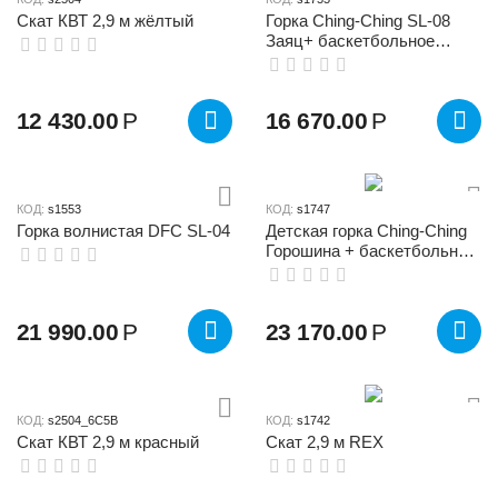
Скат КВТ 2,9 м жёлтый
Горка Ching-Ching SL-08
Заяц+ баскетбольное
кольцо + качели
12 430.00
Р
16 670.00
Р
КОД:
s1553
КОД:
s1747
Горка волнистая DFC SL-04
Детская горка Ching-Ching
Горошина + баскетбольное
кольцо SL-16
21 990.00
Р
23 170.00
Р
КОД:
s2504_6C5B
КОД:
s1742
Скат КВТ 2,9 м красный
Скат 2,9 м REX