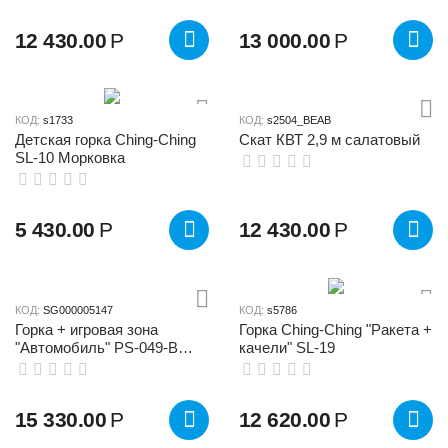
12 430.00
Р
13 000.00
Р
КОД:
s1733
КОД:
s2504_BEAB
Детская горка Ching-Ching
Скат КВТ 2,9 м салатовый
SL-10 Морковка
5 430.00
Р
12 430.00
Р
КОД:
SG000005147
КОД:
s5786
Горка + игровая зона
Горка Ching-Ching "Ракета +
"Автомобиль" PS-049-B
качели" SL-19
синий
15 330.00
Р
12 620.00
Р