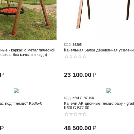
КОД:
S6295
ные - каркас с металлической
Качельная балка деревянная усиленн
каркас без качели гнезда)
Р
23 100.00
Р
КОД:
K60LG-BG100
и АК каркас под "гнездо" K60G-0
Качели АК двойные гнездо baby - grad
K60LG-BG100
Р
48 500.00
Р