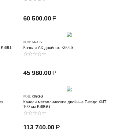
60 500.00
Р
КОД:
K60LS
 K89LL
Качели АК двойные K60LS
45 980.00
Р
КОД:
K89GG
ех
Качели металлические двойные Гнездо ХИТ
100 см K89GG
113 740.00
Р