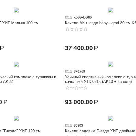
КОД:
K60G-BG80
о" ХИТ Малыш 100 см
Качели АК гнездо baby - grad 80 
Р
37 400.00
Р
КОД:
SF1769
ческий комплекс с турником и
Уличный спортивный комплекс с турн
до AK32
качелями УТК-021k (AK10 + качели)
0
Р
93 000.00
Р
КОД:
S6903
 "Гнездо" ХИТ 120 см
Качели садовые Гнездо ХИТ двойные