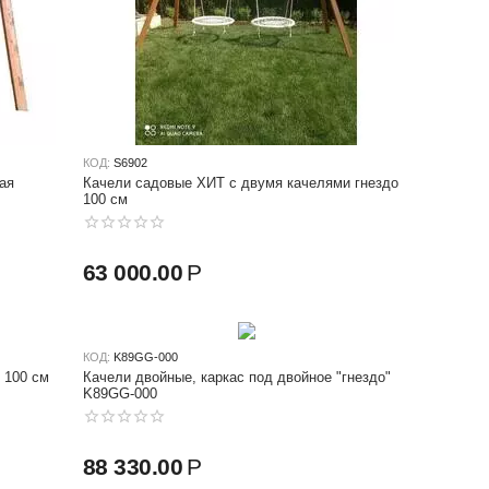
КОД:
S6902
ая
Качели садовые ХИТ с двумя качелями гнездо
100 см
63 000.00
Р
КОД:
K89GG-000
 100 см
Качели двойные, каркас под двойное "гнездо"
K89GG-000
88 330.00
Р