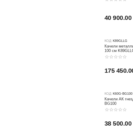
40 900.00
КОД:
K89GLLG
Качели металли
100 см K89GLL
175 450.0
КОД:
K60G-BG100
Качели АК гнездо baby - grad 100 см K60G-
BG100
38 500.00