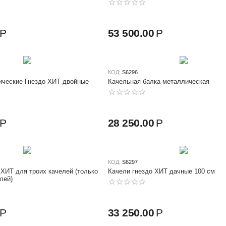
Р
53 500.00
Р
КОД:
S6296
ические Гнездо ХИТ двойные
Качельная балка металлическая
Р
28 250.00
Р
КОД:
S6297
 ХИТ для троих качелей (только
Качели гнездо ХИТ дачные 100 см
лей)
Р
33 250.00
Р