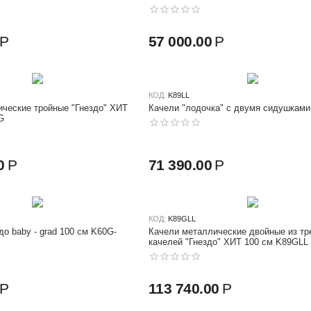
Р
57 000.00
Р
КОД:
K89LL
ческие тройные "Гнездо" ХИТ
Качели "лодочка" с двумя сидушками
G
0
Р
71 390.00
Р
КОД:
K89GLL
Качели металлические двойные из тр
качелей "Гнездо" ХИТ 100 см K89GLL
Р
113 740.00
Р