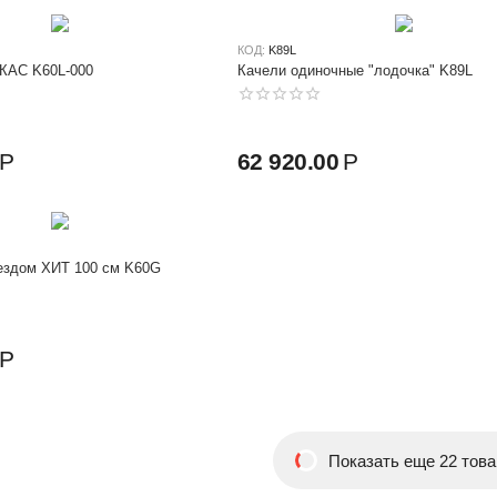
КОД:
K89L
КАС K60L-000
Качели одиночные "лодочка" K89L
Р
62 920.00
Р
нездом ХИТ 100 см K60G
Р
Показать еще 22 това