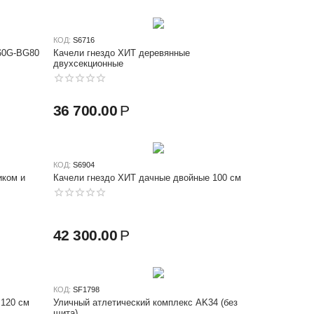
КОД:
S6716
см K60G-BG80
Качели гнездо ХИТ деревянные
двухсекционные
36 700.00
Р
КОД:
S6904
иком и
Качели гнездо ХИТ дачные двойные 100 см
42 300.00
Р
КОД:
SF1798
 120 см
Уличный атлетический комплекс AK34 (без
щита)