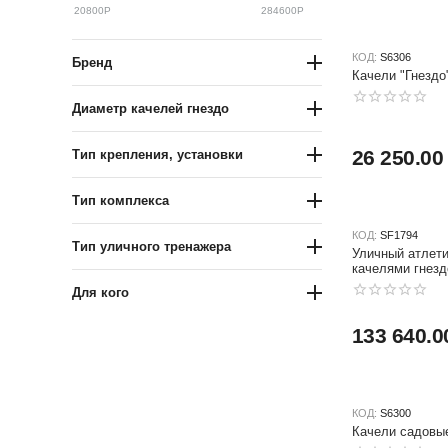
20800
Р
284600
Р
КОД:
S6306
Бренд
Качели "Гнезд
Диаметр качелей гнездо
26 250.00
Тип крепления, установки
Тип комплекса
КОД:
SF1794
Тип уличного тренажера
Уличный атлети
качелями гнез
Для кого
133 640.0
КОД:
S6300
Качели садовые