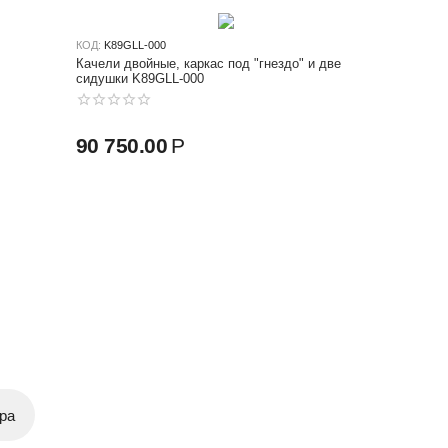
КОД:
K89GLL-000
Качели двойные, каркас под "гнездо" и две
сидушки K89GLL-000
90 750.00
Р
ра