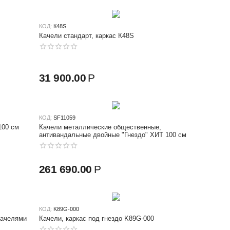
КОД:
К48S
Качели стандарт, каркас К48S
31 900.00
Р
КОД:
SF11059
100 см
Качели металлические общественные,
антивандальные двойные "Гнездо" ХИТ 100 см
261 690.00
Р
КОД:
K89G-000
качелями
Качели, каркас под гнездо K89G-000