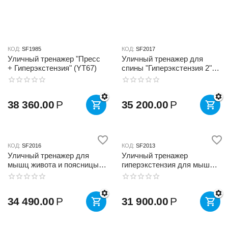
КОД:
SF1985
КОД:
SF2017
Уличный тренажер "Пресс
Уличный тренажер для
+ Гиперэкстензия" (YT67)
спины "Гиперэкстензия 2"
YT43 (YT2070300)
38 360.00
Р
35 200.00
Р
КОД:
SF2016
КОД:
SF2013
Уличный тренажер для
Уличный тренажер
мышц живота и поясницы
гиперэкстензия для мышц
"YT48"
спины YT4 (DK-17)
34 490.00
Р
31 900.00
Р