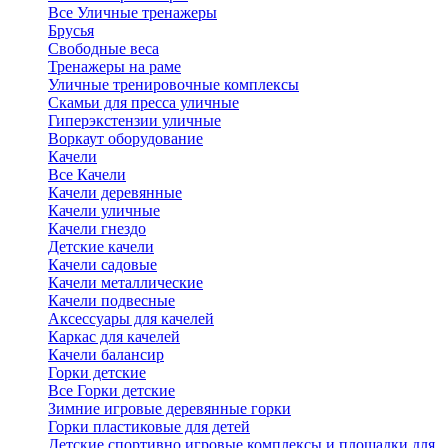
Все Уличные тренажеры
Брусья
Свободные веса
Тренажеры на раме
Уличные тренировочные комплексы
Скамьи для пресса уличные
Гиперэкстензии уличные
Воркаут оборудование
Качели
Все Качели
Качели деревянные
Качели уличные
Качели гнездо
Детские качели
Качели садовые
Качели металлические
Качели подвесные
Аксессуары для качелей
Каркас для качелей
Качели балансир
Горки детские
Все Горки детские
Зимние игровые деревянные горки
Горки пластиковые для детей
Детские спортивно игровые комплексы и площадки для