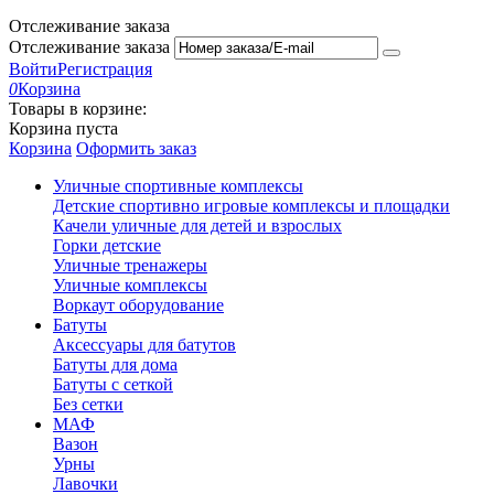
Отслеживание заказа
Отслеживание заказа
Войти
Регистрация
0
Корзина
Товары в корзине:
Корзина пуста
Корзина
Оформить заказ
Уличные спортивные комплексы
Детские спортивно игровые комплексы и площадки
Качели уличные для детей и взрослых
Горки детские
Уличные тренажеры
Уличные комплексы
Воркаут оборудование
Батуты
Аксессуары для батутов
Батуты для дома
Батуты с сеткой
Без сетки
МАФ
Вазон
Урны
Лавочки