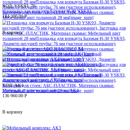
КОД:
YSK93_76
Площадка для воркаута Базовая Н-30 YSK93
184 300.00
Р
В корзину
КОД:
АК4
Уличный атлетический комплекс АК4
136 960.00
Р
В корзину