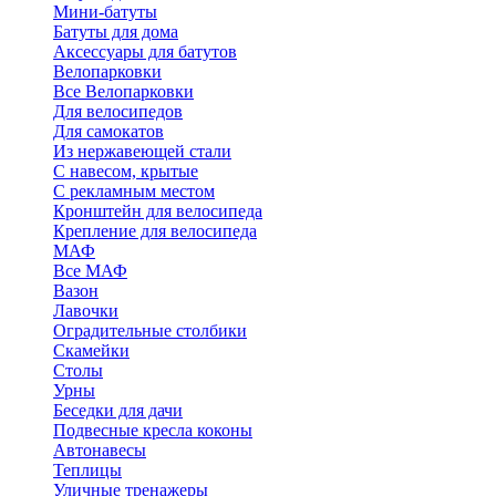
Мини-батуты
Батуты для дома
Аксессуары для батутов
Велопарковки
Все Велопарковки
Для велосипедов
Для самокатов
Из нержавеющей стали
С навесом, крытые
С рекламным местом
Кронштейн для велосипеда
Крепление для велосипеда
МАФ
Все МАФ
Вазон
Лавочки
Оградительные столбики
Скамейки
Столы
Урны
Беседки для дачи
Подвесные кресла коконы
Автонавесы
Теплицы
Уличные тренажеры