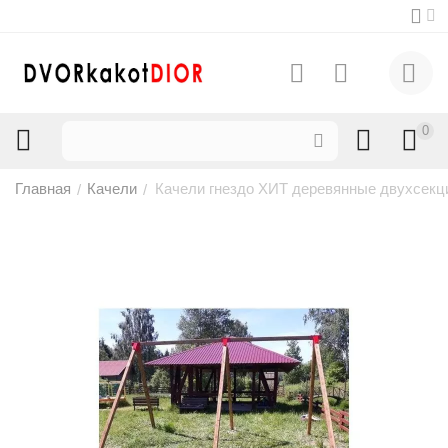
0
Главная
Качели
Качели гнездо ХИТ деревянные двухсек
/
/